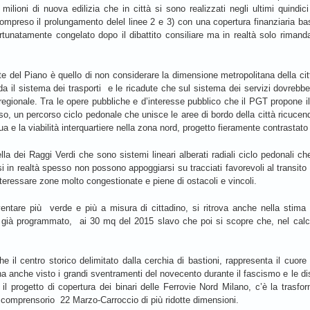
ilioni di nuova edilizia che in città si sono realizzati negli ultimi quindici
ompreso il prolungamento delel linee 2 e 3) con una copertura finanziaria bas
fortunatamente congelato dopo il dibattito consiliare ma in realtà solo riman
te del Piano è quello di non considerare la dimensione metropolitana della ci
da il sistema dei trasporti e le ricadute che sul sistema dei servizi dovrebbe
egionale. Tra le opere pubbliche e d’interesse pubblico che il PGT propone il r
osso, un percorso ciclo pedonale che unisce le aree di bordo della città ricucend
 e la viabilità interquartiere nella zona nord, progetto fieramente contrastato 
lla dei Raggi Verdi che sono sistemi lineari alberati radiali ciclo pedonali c
rsi in realtà spesso non possono appoggiarsi su tracciati favorevoli al transit
ressare zone molto congestionate e piene di ostacoli e vincoli.
ventare più verde e più a misura di cittadino, si ritrova anche nella stima 
e già programmato, ai 30 mq del 2015 slavo che poi si scopre che, nel calco
he il centro storico delimitato dalla cerchia di bastioni, rappresenta il cuor
ha anche visto i grandi sventramenti del novecento durante il fascismo e le di
l progetto di copertura dei binari delle Ferrovie Nord Milano, c’è la trasfo
 il comprensorio 22 Marzo-Carroccio di più ridotte dimensioni.