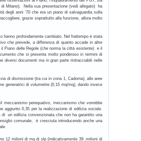
 delle osservazioni al Piano; l’inquadramento del PGT, sia
o di Milano); Nella sua presentazione (vedi allegato) ha
à degli anni ’70 che era un piano di salvaguardia sulla
raccogliere, grazie soprattutto alla funzione, allora molto
 che lo hanno profondamente cambiato. Nel frattempo è stata
vo che prevede, a differenza di quanto accade in altre
, il Piano delle Regole (che norma la città esistente) e il
 documento che si presenta molto ponderoso in termini di
ei diversi documenti ma in gran parte rintracciabili nelle
 via di dismissione (tra cui in zona 1, Cadorna), alle aree
me generatrici di volumetrie (0,15 mq/mq), dando invece
are il meccanismo perequativo, meccanismo che vorrebbe
e aggiunto 0,35 per la realizzazione di edilizia sociale.
nza di un edilizia convenzionata che non ha garantito una
 Consiglio comunale, è cresciuta introducendo anche una
ale.
 12 milioni di mq di slp (indicativamente 39 ,milioni di