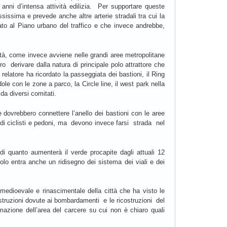
 anni d’intensa attività edilizia. Per supportare queste
sissima e prevede anche altre arterie stradali tra cui la
dato al Piano urbano del traffico e che invece andrebbe,
ttà, come invece avviene nelle grandi aree metropolitane
ro derivare dalla natura di principale polo attrattore che
elatore ha ricordato la passeggiata dei bastioni, il Ring
ole con le zone a parco, la Circle line, il west park nella
da diversi comitati.
he dovrebbero connettere l’anello dei bastioni con le aree
o di ciclisti e pedoni, ma devono invece farsi strada nel
di quanto aumenterà il verde procapite dagli attuali 12
lo entra anche un ridisegno dei sistema dei viali e dei
e medioevale e rinascimentale della città che ha visto le
struzioni dovute ai bombardamenti e le ricostruzioni del
rmazione dell’area del carcere su cui non è chiaro quali