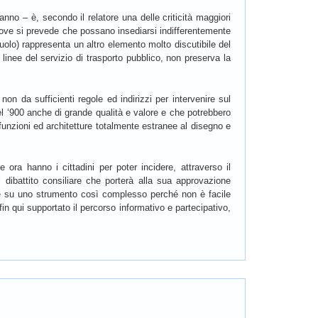
ranno – è, secondo il relatore una delle criticità maggiori
e dove si prevede che possano insediarsi indifferentemente
 suolo) rappresenta un altro elemento molto discutibile del
linee del servizio di trasporto pubblico, non preserva la
n da sufficienti regole ed indirizzi per intervenire sul
el ‘900 anche di grande qualità e valore e che potrebbero
e funzioni ed architetture totalmente estranee al disegno e
 ora hanno i cittadini per poter incidere, attraverso il
 dibattito consiliare che porterà alla sua approvazione
nire su uno strumento così complesso perché non è facile
in qui supportato il percorso informativo e partecipativo,