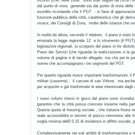
incontri (che, nelle zone, sono stati seguiti da circa 70
dal punto di vista generale sia dal punto di vista dell
esordito ricordando che il PGT - in fase di approvazio
funzione pubblica della città, caratteristica che gli deri
vivace, dei Consigli di Zona, molte delle istanze che ven
In realtà da allora, secondo il relatore, il piano è stato
emanata la legge regionale 12 e lo strumento (il PGT)
legislazioni regionali, lo scorporo del piano in tre disti
Piano dei Servizi (che riguarda la realizzazione e la g
volume di pagine e di tavole allegate, ma che per le part
norme che accompagnano i tre segmenti del PGT.
Per quanto riguarda nuove importanti trasformazioni, il Pi
militari (caserme) , il carcere di san Vittore, ma anc
per acquisite e già trasformate le aree interessate dagli
I nuovi volumi messi in gioco dal piano sono riconduc
garantire che la città possa crescere insieme nella part
Questa quota di housing sociale , che tuttavia finora ne
reale accessibilità in termini di prezzo nemmeno alle 
soglia minima dell0 0,15 di residenze in affitto sociale, 
Complessivamente nei soli ambiti di trasformazione e ri