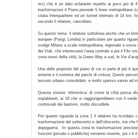
mc) che è un dato eclatante rispetto ai poco più di 4 m
trasformazioni il Piano prevede 5 linee metropolitane (c
citata Interquartiere ed un tunnel interrato di 14 km, 
secondo il relatore, cancellato.
Su questo tema il relatore sottolinea anche che un limi
europee (Parigi, Londra) in particolare per quanto riguar
svolge Milano a scala metropolitana, regionale e sovra r
dei Viali, che interessano l’area centrale e poi il Filo r
zona ovest della città, la Green Way a sud, le Vie d’acqua
Una delle proposte del piano di cui si parla di più è que
esterne e il sistema dei parchi di cintura; Questi perco
tessuto urbano consolidato e molto spesso vanno ad inte
Questa visione ‘ottimistica’ di come la città possa di
mq/abitanti, ai 18 che si raggiungerebbero con il verd
controviali dei bastioni, molto discutibile.
Per quanto riguarda la zona 1 il relatore ha ricordato c
trasformazione del settecento e dell’ottocento, ma che 
dopoguerra. In questa zona le trasformazioni previste i
funzioni (private o pubbliche) verranno inserite, poi c’è