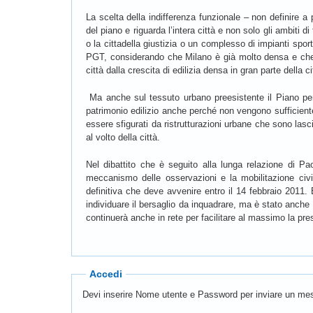
La scelta della indifferenza funzionale – non definire a p
del piano e riguarda l’intera città e non solo gli ambiti
o la cittadella giustizia o un complesso di impianti sport
PGT, considerando che Milano è già molto densa e che il 
città dalla crescita di edilizia densa in gran parte della
Ma anche sul tessuto urbano preesistente il Piano perme
patrimonio edilizio anche perché non vengono sufficiente
essere sfigurati da ristrutturazioni urbane che sono lasci
al volto della città.
Nel dibattito che è seguito alla lunga relazione di Pao
meccanismo delle osservazioni e la mobilitazione civil
definitiva che deve avvenire entro il 14 febbraio 2011.
individuare il bersaglio da inquadrare, ma è stato anche 
continuerà anche in rete per facilitare al massimo la pre
Accedi
Devi inserire Nome utente e Password per inviare un mes