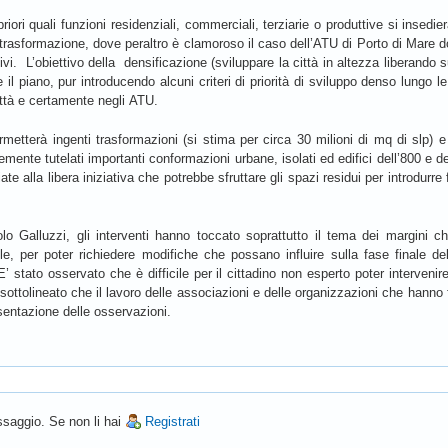
riori quali funzioni residenziali, commerciali, terziarie o produttive si insedie
 di trasformazione, dove peraltro è clamoroso il caso dell’ATU di Porto di Mar
ivi. L’obiettivo della densificazione (sviluppare la città in altezza liberando
piano, pur introducendo alcuni criteri di priorità di sviluppo denso lungo le 
 città e certamente negli ATU.
tterà ingenti trasformazioni (si stima per circa 30 milioni di mq di slp) e no
mente tutelati importanti conformazioni urbane, isolati ed edifici dell’800 e d
ate alla libera iniziativa che potrebbe sfruttare gli spazi residui per introdurr
lo Galluzzi, gli interventi hanno toccato soprattutto il tema dei margini che
e, per poter richiedere modifiche che possano influire sulla fase finale del
 E’ stato osservato che è difficile per il cittadino non esperto poter interve
sottolineato che il lavoro delle associazioni e delle organizzazioni che hanno f
sentazione delle osservazioni.
saggio. Se non li hai
Registrati