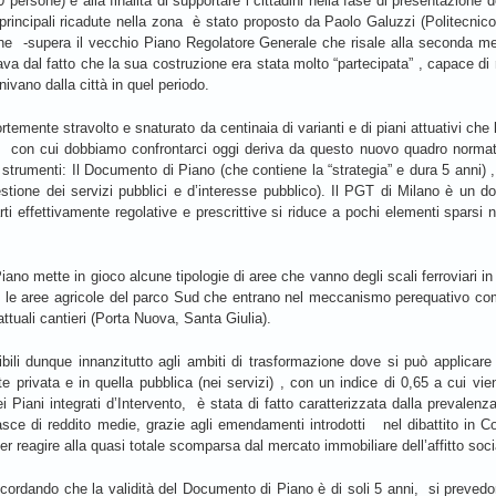
0 persone) e alla finalità di supportare i cittadini nella fase di presentazione
e principali ricadute nella zona è stato proposto da Paolo Galuzzi (Politecnic
ne -supera il vecchio Piano Regolatore Generale che risale alla seconda met
vava dal fatto che la sua costruzione era stata molto “partecipata” , capace di 
ivano dalla città in quel periodo.
 fortemente stravolto e snaturato da centinaia di varianti e di piani attuativi
 con cui dobbiamo confrontarci oggi deriva da questo nuovo quadro normati
nti strumenti: Il Documento di Piano (che contiene la “strategia” e dura 5 anni) 
estione dei servizi pubblici e d’interesse pubblico). Il PGT di Milano è un
i effettivamente regolative e prescrittive si riduce a pochi elementi sparsi n
ano mette in gioco alcune tipologie di aree che vanno degli scali ferroviari in
he le aree agricole del parco Sud che entrano nel meccanismo perequativo co
 attuali cantieri (Porta Nuova, Santa Giulia).
ibili dunque innanzitutto agli ambiti di trasformazione dove si può applic
e privata e in quella pubblica (nei servizi) , con un indice di 0,65 a cui vien
i Piani integrati d’Intervento, è stata di fatto caratterizzata dalla prevale
fasce di reddito medie, grazie agli emendamenti introdotti nel dibattito in
per reagire alla quasi totale scomparsa dal mercato immobiliare dell’affitto soci
cordando che la validità del Documento di Piano è di soli 5 anni, si prevedono