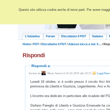
Questo sito utilizza cookie anche di terze parti. Per avere maggio
L'iniziativa
Forum
Discutiamo il PGT
Galateo
Home
/
PGT
/
Discutiamo il PGT
/
Adesso tocca a noi: il ...
/ Risp
Rispondi
Rispondi a:
Inviato da
Mario Sartori il 24-10-2010 alle 20:15
Leggi/Nasc
Lunedi 18 ottobre, si è svolto presso il circolo Arci A
promossa da Libertà e Giustizia, Legambiente, Arci e A
L’incontro era dedicato in particolare alle ricadute del P
Stefano Pareglio di Libertà e Giustizia Emanuele ha coordi