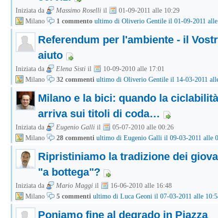
Iniziata da
Massimo Roselli
il
01-09-2011 alle 10:29
Milano
1 commento
ultimo di Oliverio Gentile il 01-09-2011 all
Referendum per l'ambiente - il Vost
aiuto
Iniziata da
Elena Sisti
il
10-09-2010 alle 17:01
Milano
32 commenti
ultimo di Oliverio Gentile il 14-03-2011 all
Milano e la bici: quando la ciclabilit
arriva sui titoli di coda…
Iniziata da
Eugenio Galli
il
05-07-2010 alle 00:26
Milano
28 commenti
ultimo di Eugenio Galli il 09-03-2011 alle 
Ripristiniamo la tradizione dei giova
"a bottega"?
Iniziata da
Mario Maggi
il
16-06-2010 alle 16:48
Milano
5 commenti
ultimo di Luca Geoni il 07-03-2011 alle 10:
Poniamo fine al degrado in Piazza