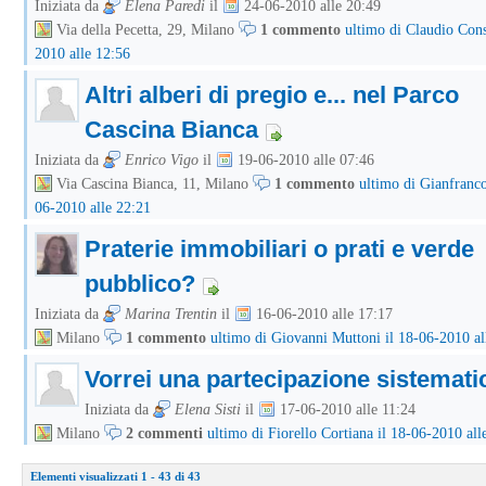
Iniziata da
Elena Paredi
il
24-06-2010 alle 20:49
Via della Pecetta, 29, Milano
1 commento
ultimo di Claudio Cons
2010 alle 12:56
Altri alberi di pregio e... nel Parco
Cascina Bianca
Iniziata da
Enrico Vigo
il
19-06-2010 alle 07:46
Via Cascina Bianca, 11, Milano
1 commento
ultimo di Gianfranco 
06-2010 alle 22:21
Praterie immobiliari o prati e verde
pubblico?
Iniziata da
Marina Trentin
il
16-06-2010 alle 17:17
Milano
1 commento
ultimo di Giovanni Muttoni il 18-06-2010 al
Vorrei una partecipazione sistemati
Iniziata da
Elena Sisti
il
17-06-2010 alle 11:24
Milano
2 commenti
ultimo di Fiorello Cortiana il 18-06-2010 all
Elementi visualizzati 1 - 43 di 43