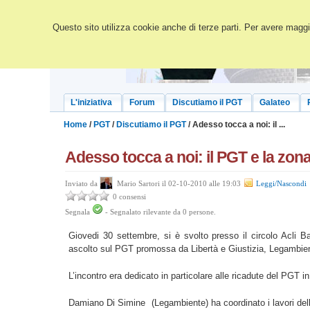
Questo sito utilizza cookie anche di terze parti. Per avere maggio
L'iniziativa
Forum
Discutiamo il PGT
Galateo
Home
/
PGT
/
Discutiamo il PGT
/ Adesso tocca a noi: il ...
Adesso tocca a noi: il PGT e la zona
Inviato da
Mario Sartori il 02-10-2010 alle 19:03
Leggi/Nascondi
0 consensi
Segnala
-
Segnalato rilevante da
0
persone.
Giovedi 30 settembre, si è svolto presso il circolo Acli Ba
ascolto sul PGT promossa da Libertà e Giustizia, Legambien
L’incontro era dedicato in particolare alle ricadute del PGT i
Damiano Di Simine (Legambiente) ha coordinato i lavori dell