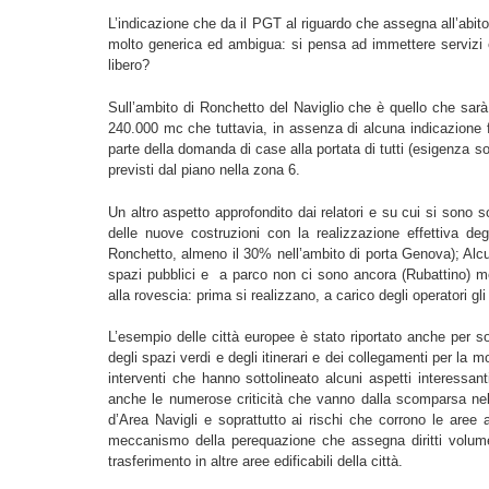
L’indicazione che da il PGT al riguardo che assegna all’abit
molto generica ed ambigua: si pensa ad immettere servizi e
libero?
Sull’ambito di Ronchetto del Naviglio che è quello che sarà
240.000 mc che tuttavia, in assenza di alcuna indicazione f
parte della domanda di case alla portata di tutti (esigenza sot
previsti dal piano nella zona 6.
Un altro aspetto approfondito dai relatori e su cui si sono 
delle nuove costruzioni con la realizzazione effettiva deg
Ronchetto, almeno il 30% nell’ambito di porta Genova); Alcu
spazi pubblici e a parco non ci sono ancora (Rubattino) men
alla rovescia: prima si realizzano, a carico degli operatori gli
L’esempio delle città europee è stato riportato anche per so
degli spazi verdi e degli itinerari e dei collegamenti per la 
interventi che hanno sottolineato alcuni aspetti interessanti
anche le numerose criticità che vanno dalla scomparsa nel
d’Area Navigli e soprattutto ai rischi che corrono le aree a
meccanismo della perequazione che assegna diritti volumetr
trasferimento in altre aree edificabili della città.