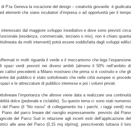
o di P.ta Genova la vocazione del design – creatività giovanile è giudicata
d elementi che siano incubatori d’impresa o ad opportunità per il tempo
 interessato dal maggiore sviluppo insediativo e dove sono previsti circa
unzionale (residenza, commerciale, terziario o mix), non è chiaro quanta
tolineata da molti interventi) potrà essere soddisfatta dagli sviluppi edilizi
soffermati in molti riguarda il verde e il meccanismo che lega l’espansione
li spazi verdi previsti nei diversi ambiti (almeno il 50% nell’ambito di
ni cattivi precedenti a Milano mostrano che prima si è costruito e che gli
tre dal pubblico è stato sottolineato che nelle città europee si procede
 spazi e le attrezzature di pubblico interesse e poi i volumi privati.
ttolineare l’importanza che altrove viene data a realizzare una continuità
mobilità dolce (pedonale e ciclabile). Su questo tema ci sono stati numerosi
 del Piano (il “filo rosso” di collegamento tra i parchi, i raggi verdi) ma
 Piano del parco lineare del naviglio espressamente previsto dal Piano
gricole del Parco Sud in relazione agli incerti esiti dell’applicazione del
ici alle aree del Parco (0,15 mq slp/mq), prescrivendo tuttavia il loro