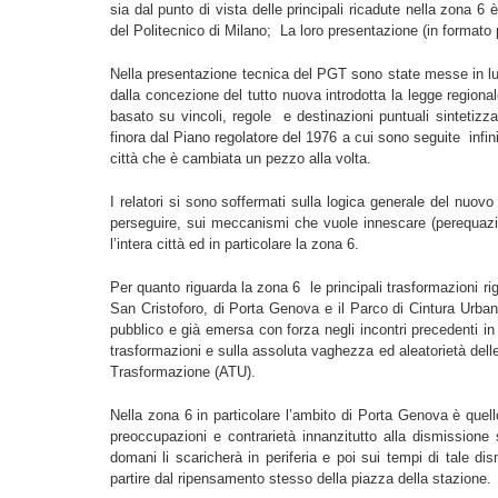
sia dal punto di vista delle principali ricadute nella zona 
del Politecnico di Milano; La loro presentazione (in formato p
Nella presentazione tecnica del PGT sono state messe in luce
dalla concezione del tutto nuova introdotta la legge region
basato su vincoli, regole e destinazioni puntuali sintetizza
finora dal Piano regolatore del 1976 a cui sono seguite infi
città che è cambiata un pezzo alla volta.
I relatori si sono soffermati sulla logica generale del nuovo 
perseguire, sui meccanismi che vuole innescare (perequazio
l’intera città ed in particolare la zona 6.
Per quanto riguarda la zona 6 le principali trasformazioni r
San Cristoforo, di Porta Genova e il Parco di Cintura Urbana 
pubblico e già emersa con forza negli incontri precedenti in
trasformazioni e sulla assoluta vaghezza ed aleatorietà delle 
Trasformazione (ATU).
Nella zona 6 in particolare l’ambito di Porta Genova è quel
preoccupazioni e contrarietà innanzitutto alla dismissione 
domani li scaricherà in periferia e poi sui tempi di tale di
partire dal ripensamento stesso della piazza della stazione.