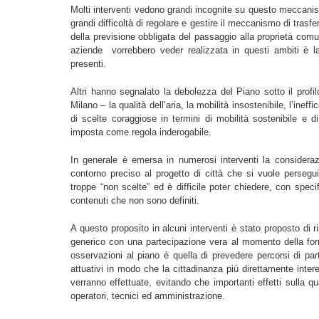
Molti interventi vedono grandi incognite su questo meccanis
grandi difficoltà di regolare e gestire il meccanismo di trasfer
della previsione obbligata del passaggio alla proprietà comu
aziende vorrebbero veder realizzata in questi ambiti è la 
presenti.
Altri hanno segnalato la debolezza del Piano sotto il profilo
Milano – la qualità dell’aria, la mobilità insostenibile, l’ine
di scelte coraggiose in termini di mobilità sostenibile e 
imposta come regola inderogabile.
In generale è emersa in numerosi interventi la considera
contorno preciso al progetto di città che si vuole persegui
troppe “non scelte” ed è difficile poter chiedere, con spec
contenuti che non sono definiti.
A questo proposito in alcuni interventi è stato proposto di 
generico con una partecipazione vera al momento della for
osservazioni al piano è quella di prevedere percorsi di par
attuativi in modo che la cittadinanza più direttamente intere
verranno effettuate, evitando che importanti effetti sulla qu
operatori, tecnici ed amministrazione.