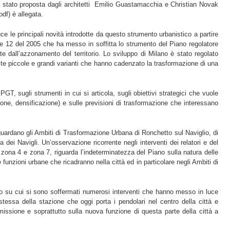
6 è stato proposta dagli architetti Emilio Guastamacchia e Christian Novak
df) è allegata.
 le principali novità introdotte da questo strumento urbanistico a partire
ale 12 del 2005 che ha messo in soffitta lo strumento del Piano regolatore
te dall’azzonamento del territorio. Lo sviluppo di Milano è stato regolato
nite piccole e grandi varianti che hanno cadenzato la trasformazione di una
PGT, sugli strumenti in cui si articola, sugli obiettivi strategici che vuole
ne, densificazione) e sulle previsioni di trasformazione che interessano
iguardano gli Ambiti di Trasformazione Urbana di Ronchetto sul Naviglio, di
dei Navigli. Un’osservazione ricorrente negli interventi dei relatori e del
 zona 4 e zona 7, riguarda l’indeterminatezza del Piano sulla natura delle
funzioni urbane che ricadranno nella città ed in particolare negli Ambiti di
lo su cui si sono soffermati numerosi interventi che hanno messo in luce
stessa della stazione che oggi porta i pendolari nel centro della città e
smissione e soprattutto sulla nuova funzione di questa parte della città a