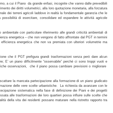
mo, a cui il Piano da grande enfasi, incognite che vanno dalle prevedibili
imento dei diritti volumetrici, alla loro quotazione monetaria, alla forzatura
nale dei terreni agricoli laddove in realtà la fondamentale garanzia che le
possibilità di esercitare, consolidare ed espandere le attività agricole
 ambientale con particolare riferimento alle grandi criticità ambientali di
fficienza energetica – che non vengono di fatto affrontate dal PGT in termini
di efficienza energetica che non va premiata con ulteriori volumetrie ma
zione che il PGT prefigura grandi trasformazioni senza però dare alcun
re; E’ un piano difficilmente “osservabile” perché ci sono troppi vuoti e
ifiche osservazioni, che il piano possa cambiare previsioni o migliorare
riscattare la mancata partecipazione alla formazione di un piano giudicato
mazione delle vere scelte urbanistiche. La richiesta da avanzare con le
tecipazione sistematica nella fase di definizione dei Piani e dei progetti
ssata alle trasformazioni dei loro quartieri possa influire sulle scelte che
alità della vita dei residenti possano maturare nella ristretto rapporto tra